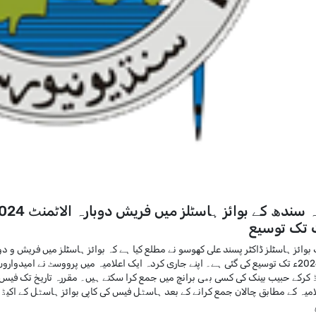
تک توسیع
اگست 2024ء تک توسیع کی گئی ہے۔ اپنے جاری کردہ ایک اعلامیہ میں پرووسٹ نے امید
 کرکے حبیب بینک کی کسی بھی برانچ میں جمع کرا سکتے ہیں۔ مقررہ تاریخ تک فیس ج