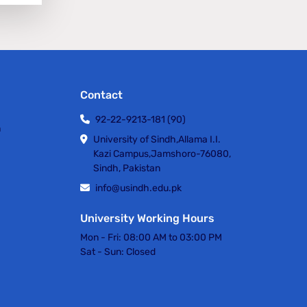
Contact
92-22-9213-181 (90)
h
University of Sindh,Allama I.I.
Kazi Campus,Jamshoro-76080,
Sindh, Pakistan
info@usindh.edu.pk
University Working Hours
Mon - Fri:
08:00 AM to 03:00 PM
Sat - Sun:
Closed