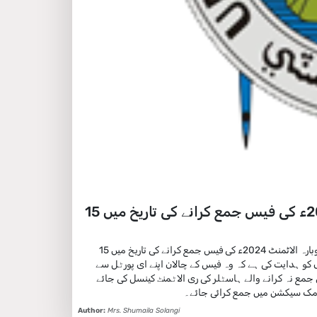
جامعہ سندھ کے بوائز ہاسٹلز میں فریش دوبارہ الاٹمنٹ 2024ء کی فیس جمع کرانے کی تاریخ میں 15
پرووسٹ بوائز ہاسٹلز ڈاکٹر پسند علی کھوسو نے مطلع کیا ہے کہ بوائز ہاسٹلز میں فریش و دوبارہ الاٹمنٹ 2024ء کی فیس جمع کرانے کی تاریخ میں 15
واروں کو ہدایت کی ہے کہ وہ فیس کے چالان اپنے ای پورٹل سے
مع نہ کرانے والے ہاسٹلر کی ری الاٹمنٹ کینسل کی جائے
Author:
Mrs. Shumaila Solangi