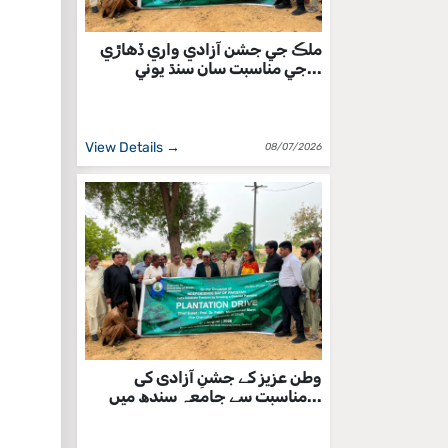
ملڪ جي جشن آزادي واري ڏهاڙي
جي مناسبت سان سنڌ يوني...
View Details →
08/07/2026
وطن عزیز کے جشنِ آزادی کی
مناسبت سے جامعہ سندھ میں...