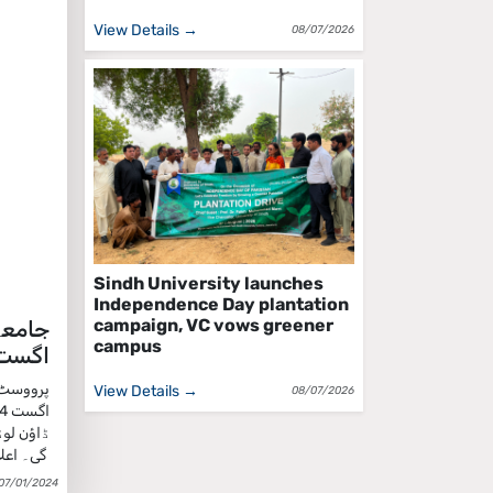
View Details →
08/07/2026
Sindh University launches
Independence Day plantation
campaign, VC vows greener
campus
اگست 
View Details →
08/07/2026
ڈاؤن لوڈ
گی۔ اعلامیہ کے مطابق چالان جمع کرانے کے بعد ہاسٹل فیس کی کاپی بوائز ہاسٹل کے اکیڈمک سیکشن میں جمع کرائی جائے۔
07/01/2024