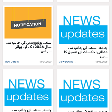
سندھ یونیورسٹی کی جانب سے
سال 2026ء کے لیے بوائز
جامعہ سندھ کی جانب سے
ہاس...
عدالتی احکامات کی تعمیل کا
س...
View Details →
View Details →
01/21/2026
12/18/2025
جامعہ سندھ کی جانب سے
جامعہ سندھ کی جانب سے