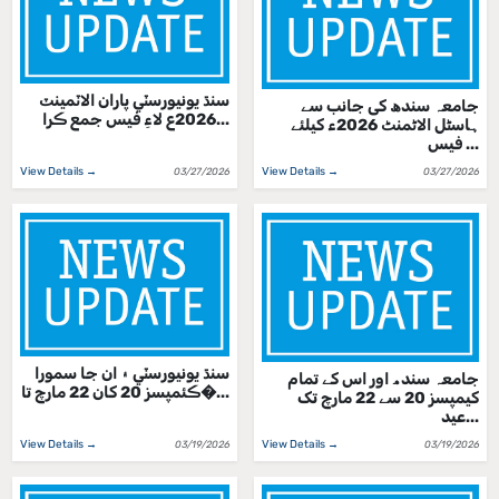
سنڌ يونيورسٽي پاران الاٽمينٽ
جامعہ سندھ کی جانب سے
2026ع لاءِ فيس جمع ڪرا...
ہاسٹل الاٹمنٹ 2026ء کیلئے
فیس ...
View Details →
View Details →
03/27/2026
03/27/2026
سنڌ يونيورسٽي ۽ ان جا سمورا
جامعہ سندھ اور اس کے تمام
ڪئمپسز 20 کان 22 مارچ تا�...
کیمپسز 20 سے 22 مارچ تک
عید...
View Details →
View Details →
03/19/2026
03/19/2026