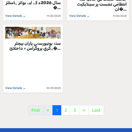
سال 2026ء کے لیے بوائز ہاسٹلز
انتظامی نشست پر سینڈیکیٹ
�...
ان�...
View Details →
View Details →
11/20/2025
11/20/2025
سنڌ يونيورسٽي پاران بيچلر
ڊگري پروگرامن ۾ داخلائ�...
View Details →
10/29/2025
First
«
1
2
3
»
Last