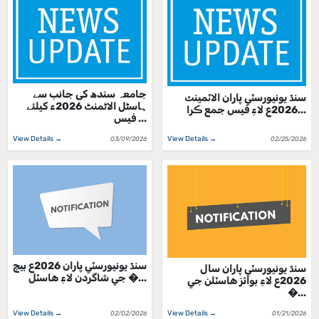
جامعہ سندھ کی جانب سے
سنڌ يونيورسٽي پاران الاٽمينٽ
ہاسٹل الاٹمنٹ 2026ء کیلئے
2026ع لاءِ فيس جمع ڪرا...
فیس ...
View Details →
View Details →
03/09/2026
02/25/2026
سنڌ يونيورسٽي پاران 2026ع بيچ
سنڌ يونيورسٽي پاران سال
جي شاگردن لاءِ هاسٽل �...
2026ع لاءِ بوائز هاسٽلن جي
�...
View Details →
View Details →
02/02/2026
01/21/2026