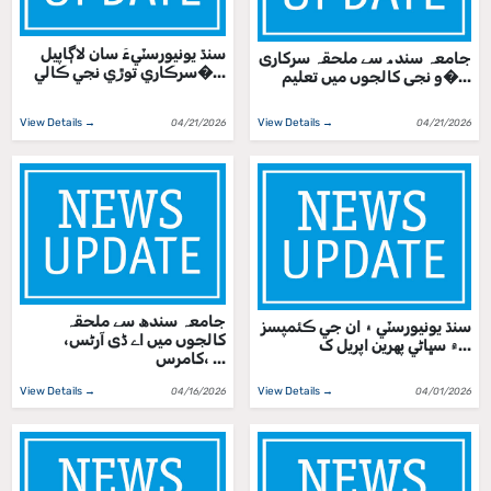
سنڌ يونيورسٽيءَ سان لاڳاپيل
جامعہ سندھ سے ملحقہ سرکاری
سرڪاري توڙي نجي ڪالي�...
و نجی کالجوں میں تعلیم�...
View Details →
View Details →
04/21/2026
04/21/2026
جامعہ سندھ سے ملحقہ
سنڌ يونيورسٽي ۽ ان جي ڪئمپسز
کالجوں میں اے ڈی آرٹس،
۾ سڀاڻي پھرين اپريل ک...
کامرس، ...
View Details →
View Details →
04/16/2026
04/01/2026