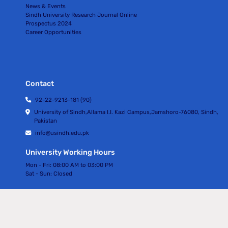
News & Events
Sindh University Research Journal Online
Prospectus 2024
Career Opportunities
Contact
92-22-9213-181 (90)
University of Sindh,Allama I.I. Kazi Campus,Jamshoro-76080, Sindh,
Pakistan
info@usindh.edu.pk
University Working Hours
Mon - Fri:
08:00 AM to 03:00 PM
Sat - Sun:
Closed
All rights Reserved © University Of Sindh 2024
Privacy Policy | Terms of Services