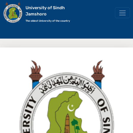
University of Sindh
Jamshoro
The oldest University of the country