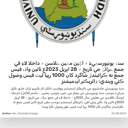
سنڌ يونيورسٽيءَ ۾ اڳين مٿين ڪلاسن ۾ داخلا لاءِ في
جمع ڪرائڻ جي تاريخ ۾ 28 اپريل 2023ع تائين واڌ، فيس
جمع نه ڪرائيندڙ شاگرد کان 1000 رپيا ليٽ فيس وصول
ڪئي ويندي: ڊائريڪٽر ايڊميشنز
سنڌ يونيورسٽي ڄامشورو جي ڊائريڪٽر ايڊميشنز پروفيسر ڊاڪٽر اياز ڪيريو پاران جاري ڪيل
پڌرائيءَ موجب سنڌ يونيورسٽي جي بيچلر ٻئي، ٽئين، چوٿين، پنجين ۽ ماسٽر (فائنل) مارننگ ۽
ايوننگ ڪلاسن جي تعليمي سال 2023ع ۾ داخلا لاءِ في جمع ڪرائڻ جي تاريخ ۾ 28 اپريل
2023ع تائين واڌ ڪئي ويئي آهي. ڊائريڪٽر ايڊميشنز موجب مقرر تاريخ تائين فيس جمع نه
ڪرائيندڙ شاگردن کان 1000 رپيا ليٽ فيس طور وصول ڪيا ويندا.
Author:
Mrs. Shumaila Solangi
04/18/2023