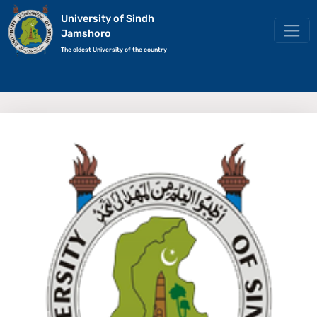
University of Sindh
Jamshoro
The oldest University of the country