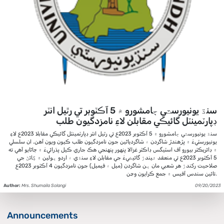
سنڌ يونيورسٽي ڄامشورو ۾ 5 آڪٽوبر تي رٿيل انٽر
ڊپارٽمينٽل گائيڪي مقابلن لاءِ نامزدگيون طلب
سنڌ يونيورسٽي ڄامشورو ۾ 5 آڪٽوبر 2023ع تي رٿيل انٽر ڊپارٽمينٽل گائيڪي مقابلا 2023ع لاءِ
يونيورسٽيءَ ۾ پڙهندڙ شاگردن ۽ شاگردياڻين جون نامزدگيون طلب ڪيون ويون آهن. ان سلسلي
۾ ڊائريڪٽر بيورو آف اسٽيگس ڊاڪٽر غزالا پنهور پنهنجي هڪ جاري ڪيل پڌرائيءَ ۾ ڄاڻايو آهي ته
5 آڪٽوبر 2023ع تي منعقد ٿيندڙ گائيڪيءَ جي مقابلن لاءِ سنڌي ۽ اردو ٻولين ۾ ڳائڻ جي
صلاحيت رکندڙ هر شعبي مان ٻن شاگردن (ميل ۽ فيميل) جون نامزدگيون 4 آڪٽوبر 2023ع
تائين سندس آفيس ۾ جمع ڪرايون وڃن.
Author:
Mrs. Shumaila Solangi
09/20/2023
Announcements