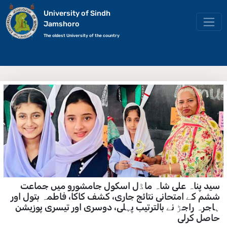
University of Sindh
Jamshoro
The oldest University of the country
سید پناہ علی شاہ ماڈل اسکول جامشورو میں جماعت
ششم کے امتحانی نتائج جاری، کشف کاکا، فاطمہ بتول اور
ہاجرہ راجڑ نے بالترتیب پہلی، دوسری اور تیسری پوزیشن
حاصل کرلی