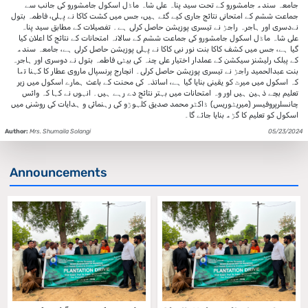
جامعہ سندھ جامشورو کے تحت سید پناہ علی شاہ ماڈل اسکول جامشورو کی جانب سے
جماعت ششم کے امتحانی نتائج جاری کیے گئے ہیں، جس میں کشت کاکا نے پہلی، فاطمہ بتول
نےدسری اور ہاجرہ راجڑ نے تیسری پوزیشن حاصل کرلی ہے۔ تفصیلات کے مطابق سید پناہ
علی شاہ ماڈل اسکول جامشورو کی جماعت ششم کے سالانہ امتحانات کے نتائج کا اعلان کیا
گیا ہے، جس میں کشف کاکا بنت نور نبی کاکا نے پہلی پوزیشن حاصل کرلی ہے، جامعہ سندھ
کے پبلک رلیشنز سیکشن کے عملدار اختیار علی چنہ کی بیٹی فاطمہ بتول نے دوسری اور ہاجرہ
بنت عبدالحمید راجڑ نے تیسری پوزیشن حاصل کرلی۔ انچارج پرنسپال ماروی عطار کا کہنا تھا
کہ اسکول میں میرٹ کو یقینی بنایا گیا ہے، اساتذہ کی محنت کے باعث ہمارے اسکول میں زیر
تعلیم بچے ذہین ہیں اور وہ امتحانات میں بہتر نتائج دے رہے ہیں۔ انہوں نے کہا کہ وائس
چانسلرپروفیسر (میریٹوریس) ڈاکٹر محمد صدیق کلہوڑو کی رہنمائی و ہدایات کی روشنی میں
اسکول کو تعلیم کا گڑھ بنایا جائے گا۔
Author:
Mrs. Shumaila Solangi
05/23/2024
Announcements