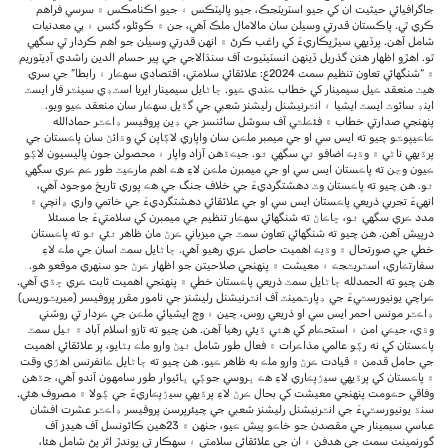
جاگرافيائي حيثيت ان کي جيو اسٽريٽجڪ، جيو پاليٽڪس ۽ جيو اڪنامڪس ۾ سرسي فراهم
ڪري ٿي. پاڪستان قدرتي وسيلن سان مالامال ملڪ آهي، جن ۾ ڪوئلو، گئس ۽ ٻي معدنيات
شامل آهن. پرڏيهي سيڙپڪاريءَ کي راغب ڪرڻ ۾ انهن قدرتي وسيلن جو اهم ڪردار ٿي سگهي
ٿو. اهڙو اظهار هنن گذريل ڏينهن انسٽيٽيوٽ آف سنڌالاجي جي پير حسام الدين راشدي آڊيٽوريم
۾ “شنگهائي تعاون تنظيم سمٽ 2024ع: علائقائي سلامتي، اقتصادي سهڪار ۽ رابطا” جي سري
هيٺ منعقد ڪيل سيمينار کي خطاب ڪندي ڪيو. ڄاڻايل سيمينار ايريا اسٽڊي سينٽر فار ايسٽ
اينڊ سائوٿ ايسٽ ايشيا ۽ انٽرنيشنل رليشنز شعبي جي گڏيل سهڪار سان منعقد ڪيو ويو.
پنهنجي صدارتي خطاب ۾ فئڪلٽي آف سوشل سائنسز جي ڊين پروفيسر ڊاڪٽر حمادالله
ڪاڪيپوٽو چيو ته ايس سي او جي ميمبر ملڪن سان واپاري لاڳاپن کي وڌائڻ سان پاڪستان جي
پرڏيهي ناڻي ۾ وڌيڪ اضافو ٿي سگهي ٿو. جيڪڏهن آزاد واپار ۽ محصولن جون پاليسيون لاڳو
ڪيون وڃن ته پاڪستان ايس سي او جي ميمبرن ملڪن لاءِ هڪ اهم مارڪيٽ طور ڪم ڪري سگهي
ٿو. هن چيو ته پاڪستان وٽ دهشتگرديءَ جي خلاف جنگ جي هڪ پوري تاريخ موجود آهي،
انهيءَ تجربي ذريعي پاڪستان ايس سي او جي علائقائي دهشتگرديءَ جي خاتمي واري ڍانچي ۾
مدد ڪري سگهي ٿو، ڇاڪاڻ ته شنگهائي سهڪار تنظيم جي ميمبرن کي سلامتيءَ جا مسئلا
درپيش آهن. هن چيو ته شنگهائي تعاون سمٽ جي ميزباني ڪرڻ مان ظاهر ٿئي ٿو ته پاڪستان
خطي جي صورتحال ۾ وڌيڪ اهميت حاصل ڪري رهيو آهي. ڄاڻايل سمٽ اسان جي ملڪ لاءِ
سفارتڪاري، اسٽريٽجڪ ۽ معيشت ۾ پنهنجي صلاحيتن جو اظهار ڪرڻ جو سنهري موقعو هو.
هن چيو ته الحمدلله ڄاڻايل سمٽ ذريعي پاڪستان خطي ۾ پنهنجي اهميت ثابت ڪري ڇڏي آهي.
ڪراچي يونيورسٽيءَ جي ڊپارٽمينٽ آف انٽرنيشنل رليشنز جي نامور مقرر پروفيسر (ميريٽوريس)
ڊاڪٽر مونس احمر ايس سي او ذريعي روس، چين ۽ وچ ايشيائي ملڪن جي ڪردار تي روشني
وڌي، جيڪي امن ۽ استحڪام کي هٿي ڏيئي رهيا آهن. هن چيو ته تازو اسلام آباد ۾ ٿيل سمٽ
پاڪستان کي نه رڳو عالمي مذاڪرات ۾ فعال طور شامل ٿيڻ وارو ملڪ بڻايو، پر علائقائي اهميت
جي حامل قدمن ۾ قيادت ڪرڻ وارو ملڪ به ظاهر ڪيو. هن چيو ته ڄاڻايل ڪانفرنس اهڙي وقت
۾ پاڪستان کي پرڏيهي سيڙپڪاري لاءِ هڪ ڀروسي جوڳي ڀائيوار طور سامهون آندو آهي، جڏهن
وفاقي حڪومت پنهنجي معيشت کي بحال ڪرڻ لاءِ پرڏيهي سيڙپڪاريءَ جي ڳولا ۾ مصروف هئي.
سنڌ يونيورسٽيءَ جي انٽرنيشنل رليشنز شعبي جي چيئرپرسن پروفيسر ڊاڪٽر عشرت افشان
عباسي سيمينار جي مقصدن جو خاڪو پيش ڪيو، جنهن ۾ 23هين ڪائونسل آف هيڊز آف
گورنمينٽ سمٽ جي هدفن ۽ ان جي علائقائي سلامتي ۽ سهڪار تي پوندڙ اثر پڻ شامل هئا،