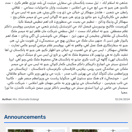
جڏهن ته اسلام آباد ۾ ٿيل سمٽ پاڪستان جي سفارتي حيثيت کي بلند توڙي ظاهر ڪرڻ ۾ مدد
ڪندو. هن چيو ته سي ايڇ جيءَ جي اجلاس ۾ معيشت، واپار، ماحوليات، سماجي ۽ ثقافتي
رابطن جي شعبن ۾ هلندڙ سهڪار تي خيالن جي ڏي وٺ ڪئي ويئي. هن چيو ته ايس سي او
تنظيم جي ڪارڪردگيءَ جو جائزو پڻ ورتو. هن چيو ته اڳواڻن ايس سي او ميمبر ملڪن وچ ۾
سهڪار کي وڌيڪ وڌائڻ ۽ تنظيم جي بجيٽ جي منظوريءَ لاءِ اهم تنظيمي فيصلا ڪيا.
گورنمينٽ ڪاليج يونيورسٽي فيصل آباد جي انٽرنيشنل رليشنز شعبي جي چيئرمين پروفيسر ڊاڪٽر
غلام مصطفيٰ چيو ته اسلام آباد سمٽ ۾ اعليٰ سطحي شرڪت مان ظاهر ٿيو ته ميمبر ملڪ
پاڪستان کي علائقائي چئليجن کي منهن ڏيڻ ۽ سهڪار جي ڪوششن کي اڳتي وڌائڻ ۾ هڪ اهم
ڀائيوار طور ڏسن ٿا، جنهن سان ملڪ جي سفارتي پهچ جي سنجيدگيءَ کي تقويت ملي ٿي. هن
چيو ته سفارتڪاري هڪ عمل آهي، واقعو نه آهي. پروفيسر غلام مرتضيٰ کوسو عالمي تجارت ۽
علائقائي سهڪار ۾ ايس سي او جي اهميت تي خيالن جو اظهار ڪيو. هن چيو ته پاڪستان تي اها
تنقيد ڪرڻ ته هي پرڏيهين لاءِ محفوظ ملڪ نه آهي، پر تازو ئي ايس سي او ميٽنگ ذريعي
پاڪستان انهيءَ ڳالهه کي ثابت ڪري ڇڏيو ته پاڪستان هاڻي محفوط ملڪ بڻجي ويو آهي. ايريا
اسٽڊي سينٽر جي انچارج ڊائريڪٽر ڊاڪٽر مڪيش ڪمار کٽواڻي چيو ته ايس سي او جي ميمبر
ملڪن جي نمائندگي چين، روس، بيلارس، قازقستان، ڪرغزستان، تاجڪستان ۽ ازبڪستان جي
وزيراعظمن سان گڏوگڏ ايران جي پهرئين نائب صدر ۽ ڀارت جي پرڏيهي وزير ڪئي، جيڪو علائقائي
امن ۽ خوشحاليءَ لاءِ هڪ سٺو سنئوڻ آهي. منگوليا رياست جي وزيراعظم مبصر طور ۽ ڪابينا
جي نائب چيئرمين ۽ ترڪمانستان جي پرڏيهي وزير به خاص مهمان طور اجلاس ۾ شرڪت ڪئي.
سيمينار جي خاتمي تي ايريا اسٽڊي سينٽر جي پروفيسر ڊاڪٽر نورين ميمڻ شرڪت ڪندڙن جا ٿورا
مڃيا.
Author:
Mrs. Shumaila Solangi
10/24/2024
Announcements