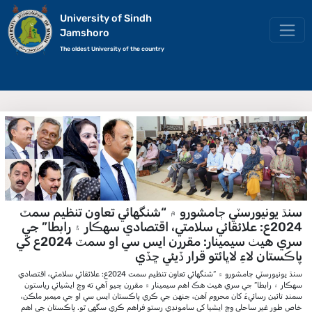
University of Sindh
Jamshoro
The oldest University of the country
سنڌ يونيورسٽي ڄامشورو ۾ “شنگهائي تعاون تنظيم سمٽ
2024ع: علائقائي سلامتي، اقتصادي سهڪار ۽ رابطا” جي
سري هيٺ سيمينار: مقررن ايس سي او سمٽ 2024ع کي
پاڪستان لاءِ لاڀائتو قرار ڏيئي ڇڏي
سنڌ يونيورسٽي ڄامشورو ۾ “شنگهائي تعاون تنظيم سمٽ 2024ع: علائقائي سلامتي، اقتصادي
سهڪار ۽ رابطا” جي سري هيٺ هڪ اهم سيمينار ۾ مقررن چيو آهي ته وچ ايشيائي رياستون
سمنڊ تائين رسائيءَ کان محروم آهن، جنهن جي ڪري پاڪستان ايس سي او جي ميمبر ملڪن،
خاص طور غير ساحلي وچ ايشيا کي سامونڊي رستو فراهم ڪري سگهي ٿو. پاڪستان جي اهم