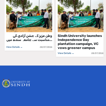
وطن عزیز کے جشنِ آزادی کی
ملڪ جي جشن آزادي واري
مناسبت سے جامعہ سندھ میں...
ڏهاڙي جي مناسبت سان سنڌ
يوني...
View Details →
08/07/2026
View Details →
08/07/2026