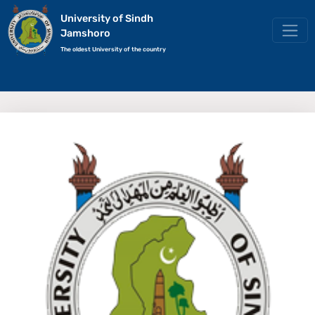
University of Sindh
Jamshoro
The oldest University of the country