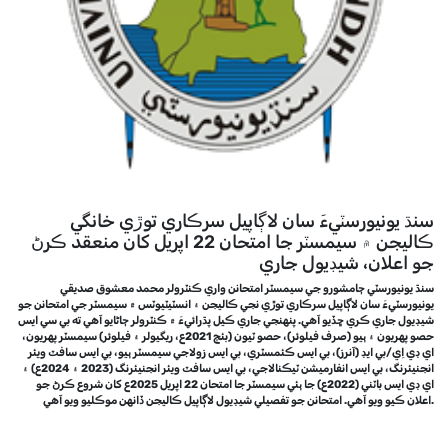
سنڌ يونيورسٽيءَ سان لاڳاپيل سرڪاري توڙي خانگي
ڪاليجن ۾ سيمسٽر جا امتحان 22 اپريل کان منعقد ڪرڻ
جو اعلان، شيڊيول جاري
سنڌ يونيورسٽي ڄامشورو جي سيمسٽر امتحانن واري ڪنٽرولر محمد معشوق صديقي
يونيورسٽيءَ سان لاڳاپيل سرڪاري توڙي نجي ڪاليجن ۽ انسٽيٽيوٽس ۾ سيمسٽر جي امتحانن جو
شيڊيول جاري ڪري ڇڏيو آهي. پنهنجي جاري ڪيل پڌرائيءَ ۾ ڪنٽرولر ڄاڻايو آهي ته بي سي ايس
حصو پهريون ۽ ٻيو (صرف فيلوئر)، حصو ٽيون (بئچ 2021ع، ريگيولر ۽ فيلوئر) سيمسٽر پهريون،
اي ڊي اِي/بي ايڊ (آنرز)، بي ايس ڪئمسٽري، بي ايس زولاجي سيمسٽر ٻيو، بي ايس سافٽ ويئر
انجنيئرنگ، بي ايس انفارميشن ٽيڪنالاجي، بي ايس سافٽ ويئر انجنيئرنگ (2023 ۽ 2024ع) ۽
اي ڊي ايس باٽني (2022ع) جا ٻئي سيمسٽر جا امتحان 22 اپريل 2025ع کان شروع ڪرڻ جو
اعلان ڪيو ويو آهي. امتحانن جو تفصيلي شيڊيول لاڳاپيل ڪاليجن ڏانهن موڪليو ويو آهي.