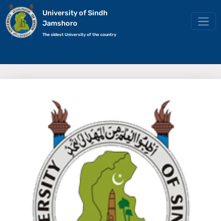
University of Sindh
Jamshoro
The oldest University of the country