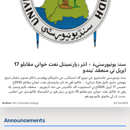
سنڌ يونيورسٽيءَ ۾ انٽر ڊپارٽمينٽل نعت خواني مقابلو 17
اپريل تي منعقد ٿيندو
سنڌ يونيورسٽي ڄامشورو جي بيورو آف اسٽيگس جي ڊائريڪٽر پروفيسر ڊاڪٽر صنوبر سلمان شيخ
پنهنجي جاري ڪيل هڪ پڌرائيءَ ۾ ڄاڻايو آهي ته انٽر ڊپارٽمينٽل نعت خواني مقابلو 2025ع
خميس 17 اپريل 2025ع تي انسٽيٽيوٽ آف ڪامرس جي مک آڊيٽوريم ۾ منعقد ڪيو ويندو. ياد
رهي ته ڄاڻايل نعت خواني جو مقابلو 18 مارچ تي رٿيل هو، پر اڪيڊمڪ ڪائونسل جي اجلاس
سبب ان کي ملتوي ڪيو ويو هو.
Author:
Mrs. Shumaila Solangi
04/16/2025
Announcements