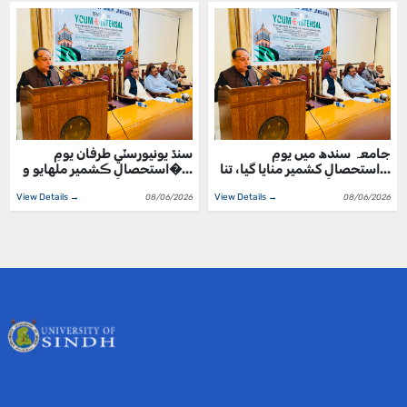
جامعہ سندھ میں یومِ
سنڌ يونيورسٽي طرفان يومِ
استحصالِ کشمیر منایا گیا، تنا...
استحصالِ ڪشمير ملهايو و�...
View Details →
View Details →
08/06/2026
08/06/2026