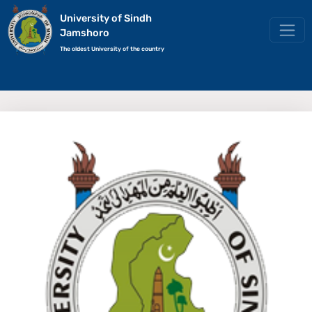
University of Sindh
Jamshoro
The oldest University of the country