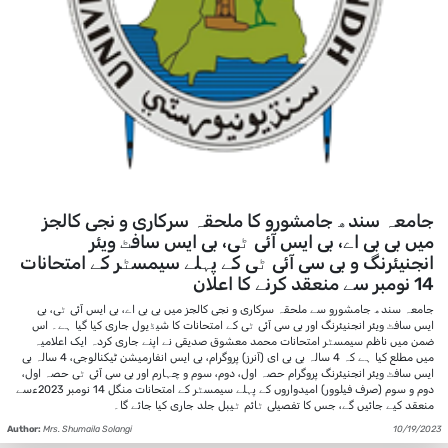
جامعہ سندھ جامشورو کا ملحقہ سرکاری و نجی کالجز
میں بی بی اے، بی ایس آئی ٹی، بی ایس سافٹ ویئر
انجنیئرنگ و بی سی آئی ٹی کے پہلے سیمسٹر کے امتحانات
14 نومبر سے منعقد کرنے کا اعلان
جامعہ سندھ جامشورو سے ملحقہ سرکاری و نجی کالجز میں بی بی اے، بی ایس آئی ٹی، بی
ایس سافٹ ویئر انجنیئرنگ اور بی سی آئی ٹی کے امتحانات کا شیڈیول جاری کیا گیا ہے۔ اس
ضمن میں ناظم سیمسٹر امتحانات محمد معشوق صدیقی نے اپنے جاری کردہ ایک اعلامیہ
میں مطلع کیا ہے کہ 4 سالہ بی بی ای (آنرز) پروگرام، بی ایس انفارمیشن ٹیکنالوجی، 4 سالہ بی
ایس سافٹ ویئر انجنیئرنگ پروگرام حصہ اول، دوم، سوم و چہارم اور بی سی آئی ٹی حصہ اول،
دوم و سوم (صرف فیلوور) امیدواروں کے پہلے سیمسٹر کے امتحانات منگل 14 نومبر 2023ءسے
منعقد کیے جائیں گے، جس کا تفصیلی ٹائم ٹیبل جلد جاری کیا جائے گا۔
Author:
Mrs. Shumaila Solangi
10/19/2023