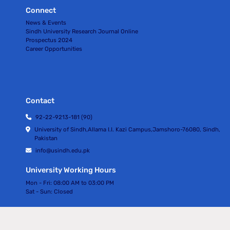
Connect
News & Events
Sindh University Research Journal Online
Prospectus 2024
Career Opportunities
Contact
92-22-9213-181 (90)
University of Sindh,Allama I.I. Kazi Campus,Jamshoro-76080, Sindh,
Pakistan
info@usindh.edu.pk
University Working Hours
Mon - Fri:
08:00 AM to 03:00 PM
Sat - Sun:
Closed