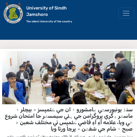
University of Sindh
Jamshoro
The oldest University of the country
سنڌ يونيورسٽي ڄامشورو ۽ ان جي ڪئمپسز ۾ بيچلر ۽
ماسٽر ڊگري پروگرامن جي ٻئي سيمسٽر جا امتحان شروع
ٿي ويا، علامه آءِ آءِ قاضي ڪئمپس تي مختلف شعبن ۾
صبح ۽ شام جي شفٽن ۾ پرچا ورتا ويا
سنڌ يونيورسٽي ڄامشورو ۽ ان جي حيدرآباد، لاڙڪاڻو، محترمه بينظير ڀُٽو شھيد ڪئمپس دادو،