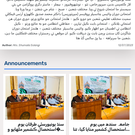
لاڙ ڪئمپس بدين، ميرپورخاص، ٺٽو ۽ نوشهروفيروز ۾ بيچلر ۽ ماسٽر ڊگري پروگرامن جي ٻئي
سيمسٽر جا امتحان شروع ٿي ويا. مختلف شعبن ۾ صبح ۽ شام جي شفٽن ۾ پرچا ورتا ويا.
امتحانن دوران وائيس چانسيلر پروفيسر (ميريٽوريس) ڊاڪٽر محمد صديق ڪلھوڙو آرٽس فيڪلٽي
سميت مختلف تعليمي شعبن جو دورو ڪيو ۽ ھلندڙ امتحانن جو جائزو ورتو. دوري دوران ھن
امتحاني بلاڪن ۽ امتحانن بابت ڪيل تيارين ۽ حفاظتي انتظامن جو به جائزو ورتو ۽ ڪيل
انتظامن تي اطمينان جو اظهار ڪيو. وائيس چانسيلر مختلف شعبن ۾ ھلندڙ امتحان دوران
شاگردن کان سندن پرچن بابت پڻ دريافت ڪيو. ان موقعي تي رجسٽرار، مختلف فئڪلٽين جا ڊين،
شعبن جا سربراهه ۽ ٻيا پڻ ساڻس گڏ ھئا.
Author:
Mrs. Shumaila Solangi
12/07/2023
Announcements
جامعہ سندھ میں یومِ
سنڌ يونيورسٽي طرفان يومِ
استحصالِ کشمیر منایا گیا، تنا...
استحصالِ ڪشمير ملهايو و�...