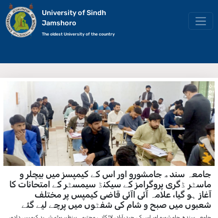
University of Sindh
Jamshoro
The oldest University of the country
جامعہ سندھ جامشورو اور اس کے کیمپسز میں بیچلر و
ماسٹر ڈگری پروگرامز کے سیکنڈ سیمسٹر کے امتحانات کا
آغاز ہو گیا، علامہ آئی اآئی قاضی کیمپس پر مختلف
شعبوں میں صبح و شام کی شفٹوں میں پرچے لیے گئے
جامعہ سندھ جامشورو اور اس کے حیدرآباد، لاڑکانہ، محترمہ بینظیر بھٹو شہید کیمپس دادو،