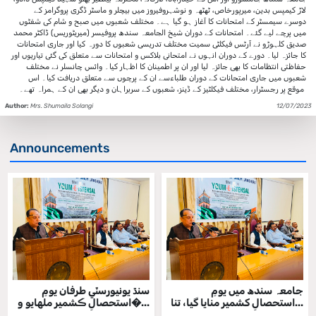
لاڑ کیمپس بدین، میرپورخاص، ٹھٹھہ و نوشہروفیروز میں بیچلر و ماسٹر ڈگری پروگرامز کے
دوسرے سیمسٹر کے امتحانات کا آغاز ہو گیا ہے۔ مختلف شعبوں میں صبح و شام کی شفٹوں
میں پرچے لیے گئے۔ امتحانات کے دوران شیخ الجامعہ سندھ پروفیسر (میریٹوریس) ڈاکٹر محمد
صدیق کلہوڑو نے آرٹس فیکلٹی سمیت مختلف تدریسی شعبوں کا دورہ کیا اور جاری امتحانات
کا جائزہ لیا۔ دورے کے دوران انہوں نے امتحانی بلاکس و امتحانات سے متعلق کی گئی تیاریوں اور
حفاظتی انتظامات کا بھی جائزہ لیا اور ان پر اطمینان کا اظہار کیا۔ وائس چانسلر نے مختلف
شعبوں میں جاری امتحانات کے دوران طلباءسے ان کے پرچوں سے متعلق دریافت کیا۔ اس
موقع پر رجسٹرار، مختلف فیکلٹیز کے ڈینز، شعبوں کے سربراہان و دیگر بھی ان کے ہمراہ تھے۔
Author:
Mrs. Shumaila Solangi
12/07/2023
Announcements
جامعہ سندھ میں یومِ
سنڌ يونيورسٽي طرفان يومِ
استحصالِ کشمیر منایا گیا، تنا...
استحصالِ ڪشمير ملهايو و�...