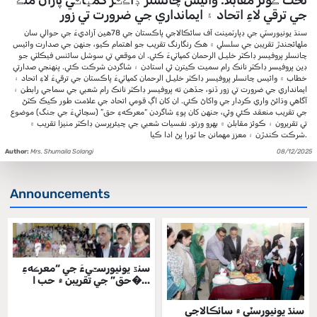
جي ترقي لاءِ اتحاد ۽ ايمانداري جي ضرورت تي زور
سنڌ يونيورسٽي جي ڊپارٽمينٽ آف سائڪالاجي پاڪستان جي 78هين آزاديءَ جي حوالي سان
ملهائجندڙ تقريبن جي سلسلي ۾ هڪ رنگارنگ تقريب جو اهتمام ڪيو، جنهن جي صدارت وائيس
چانسلر پروفيسر ڊاڪٽر خليـل الرحمان کمڀاٽيءَ ڪئي. ان موقعي تي سوشل سائنس فيڪلٽي جو
ڊين پروفيسر ڊاڪٽر نانڪ رام سميت ڪيترن ئي استادن ۽ شاگردن شرڪت ڪئي. پنهنجي صدارتي
خطاب ۾ وائيس چانسلر پروفيسر ڊاڪٽر خليـل الرحمان کمڀاٽيءَ پاڪستان جي ترقيءَ لاءِ اتحاد ۽
ايمانداري جي ضرورت تي زور ڏنو، جڏهن ته پروفيسر ڊاڪٽر نانڪ رام شعبي جي سماجي رابطن ۽
آگاهي وڌائڻ واري ڪردار جي واکاڻ ڪئي. ان کان اڳ قومي اتحاد جي علامت طور ڪيڪ ڪٽڻ
جي تقريب منعقد ڪئي وئي، جنهن کان پوءِ شاگردن “معرڪهءِ حق” (سچائيءَ جي جنگ) موضوع
تي تقريرون ۽ ڪوئز مقابلن ۾ بهرو ورتو. نفسيات شعبي جي چيئرپرسن ڊاڪٽر منيزا تقريب ۾
شرڪت ڪندڙن ۽ معزز مهمانن جا ٿورا پڻ ادا ڪيا.
Author:
Mrs. Shumaila Solangi
08/12/2025
Announcements
سنڌ يونيورسٽيءَ جي “معرڪهءِ
حق” جي تقريبن ۾ حب ا�...
سنڌ يونيورسٽي ۾ سائڪالاجي