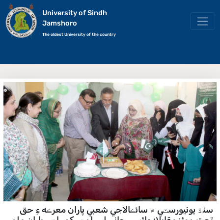
University of Sindh
Jamshoro
The oldest University of the country
سنڌ يونيورسٽي ۾ سائڪالاجي شعبي پاران معرڪه ءِ حق
تحت ڪوئز مقابلا: وائيس چانسلر ڊاڪٽر کمڀاٽي پاران ملڪ