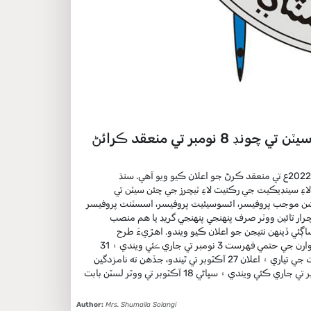
سنڌ يونيورسٽيءَ ۾ سينڊيڪيٽ جي رڪنيت لاءِ ٽيچرز جي چئن سيٽن تي چونڊ 8 نومبر تي منعقد ڪرائڻ
سنڌ يونيورسٽي ڄامشورو ۾ سينڊيڪيٽ جي ميمبرن لاءِ ٽيچرز جي چئن سيٽن تي چونڊ 8 نومبر 2022ع تي منعقد ڪرڻ جو اعلان ڪيو ويو آهي. سنڌ
اءِ سينڊيڪيٽ جي رڪنيت لاءِ ٽيچرز جي چئن سيٽن تي
يشن موجب پروفيسر، ائسوسيئيٽ پروفيسر، اسسٽنٽ پروفيسر
ار تائين ووٽر صرف پنهنجي پنهنجي گريڊ يا هم منصب
 نومبر 2022ع تي چونڊ منعقد ٿيڻ بعد ساڳئي ڏينهن نتيجن جو اعلان ڪيو ويندو. اهڙيءَ طرح
سرڪاري طور چونڊ نتيجن جو اعلان 11 نومبر 2022ع تي ڪيو ويندو. نوٽيفڪيشن موجب اميدوارن جي حتمي فهرست 3 نومبر تي جاري ڪئي ويندي ۽ 31
آڪٽوبر تائين نامزدگيون واپس وٺي سگهبيون. نوٽيفڪيشن موجب نامزد اميدوارن جي فهرست جي تياري ۽ اعلان 27 آڪٽوبر تي ٿيندو، جڏهن ته نامزدگين
جي ڇنڊڇاڻ 25 آڪٽوبر تي ڪئي ويندي. نوٽيفڪيشن موجب ووٽرن جي حتمي لسٽ 20 آڪٽوبر تي جاري ڪئي ويندي ۽ سڀاڻي 18 آڪٽوبر تي ووٽر لسٽن بابت
Author:
Mrs. Shumaila Solangi