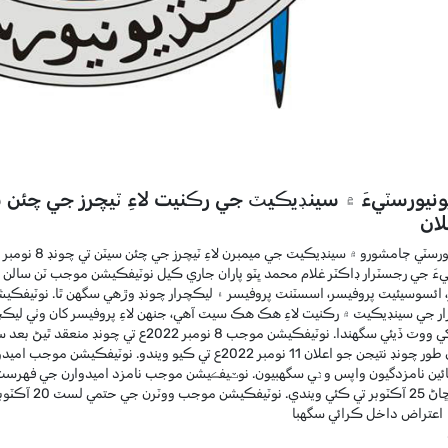
لان
يءَ جي رجسٽرار ڊاڪٽر غلام محمد ڀٽو پاران جاري ڪيل نوٽيفڪيشن موجب ٽن سالن ل
 ائسوسيئيٽ پروفيسر، اسسٽنٽ پروفيسر ۽ ليڪچرار چونڊ وڙهي سگهن ٿا. نوٽيفڪ
ر جي سينڊيڪيٽ ۾ رڪنيت لاءِ هڪ هڪ سيٽ آهي، جنهن لاءِ پروفيسر کان وٺي ليڪچر
اميدوار کي ووٽ ڏيئي سگهندا. نوٽيفڪيشن موجب 8