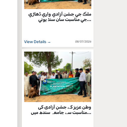
ملڪ جي جشن آزادي واري ڏهاڙي
جي مناسبت سان سنڌ يوني...
View Details →
08/07/2026
وطن عزیز کے جشنِ آزادی کی
مناسبت سے جامعہ سندھ میں...