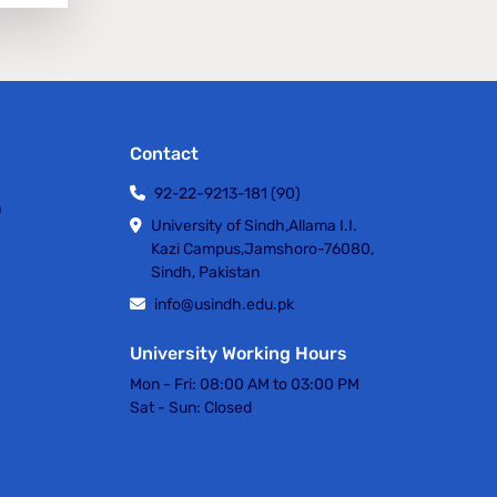
Contact
92-22-9213-181 (90)
h
University of Sindh,Allama I.I.
Kazi Campus,Jamshoro-76080,
Sindh, Pakistan
info@usindh.edu.pk
University Working Hours
Mon - Fri:
08:00 AM to 03:00 PM
Sat - Sun:
Closed