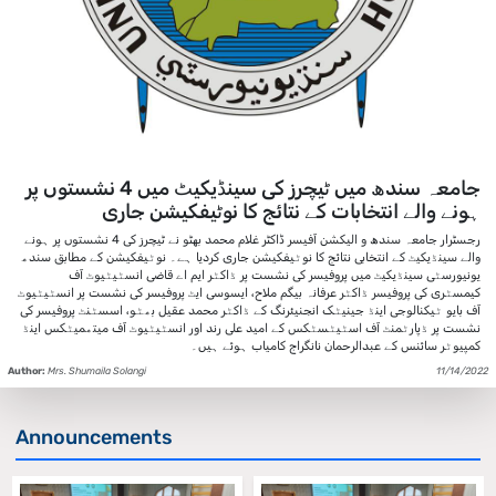
جامعہ سندھ میں ٹیچرز کی سینڈیکیٹ میں 4 نشستوں پر
ہونے والے انتخابات کے نتائج کا نوٹیفکیشن جاری
رجسٹرار جامعہ سندھ و الیکشن آفیسر ڈاکٹر غلام محمد بھٹو نے ٹیچرز کی 4 نشستوں پر ہونے
والے سینڈیکیٹ کے انتخابی نتائج کا نوٹیفکیشن جاری کردیا ہے۔ نوٹیفکیشن کے مطابق سندھ
یونیورسٹی سینڈیکیٹ میں پروفیسر کی نشست پر ڈاکٹر ایم اے قاضی انسٹیٹیوٹ آف
کیمسٹری کی پروفیسر ڈاکٹر عرفانہ بیگم ملاح، ایسوسی ایٹ پروفیسر کی نشست پر انسٹیٹیوٹ
آف بایو ٹیکنالوجی اینڈ جینیٹک انجنیئرنگ کے ڈاکٹر محمد عقیل بھٹو، اسسٹنٹ پروفیسر کی
نشست پر ڈپارٹمنٹ آف اسٹیٹسٹکس کے امید علی رند اور انسٹیٹیوٹ آف میتھمیٹکس اینڈ
کمپیوٹر سائنس کے عبدالرحمان نانگراج کامیاب ہوئے ہیں۔
Author:
Mrs. Shumaila Solangi
11/14/2022
Announcements