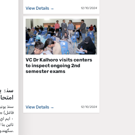
View Details →
12/10/2024
VC Dr Kalhoro visits centers
to inspect ongoing 2nd
semester exams
سنڌ يو
امتحان 2021ع جا آن لائين فارم ۽ فيس جمع ڪرا
سنڌ يوني
View Details →
12/10/2024
فائنل) ج
سگهندو.