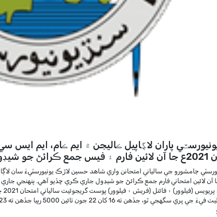
نيورسٽي پاران لاڳاپيل ڪاليجن ۾ ايم ڪام، ايم ايس سي 
ئڻ جو شيڊول جاري
ورسٽي ڄامشورو جي سالياني امتحانن واري شاهد حسين لاڙڪ يونيورسٽيءَ سان لاڳاپ
ا آن لائين امتحاني فارم جمع ڪرائڻ جو شيڊول جاري ڪري ڇڏيو آهي. پنهنجي جاري ڪي