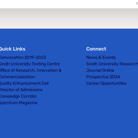
Quick Links
Connect
Convocation 2019-2023
News & Events
Sindh University Testing Centre
Sindh University Researc
Office of Research, Innovation &
Journal Online
Commercialization
Prospectus 2024
Quality Enhancement Cell
Career Opportunities
Director of Admissions
Knowledge Corridor
Spectrum Magazine