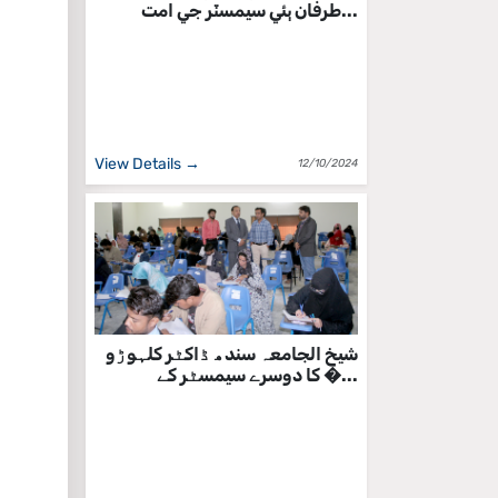
طرفان ٻئي سيمسٽر جي امت...
View Details →
12/10/2024
شیخ الجامعہ سندھ ڈاکٹر کلہوڑو
کا دوسرے سیمسٹر کے �...