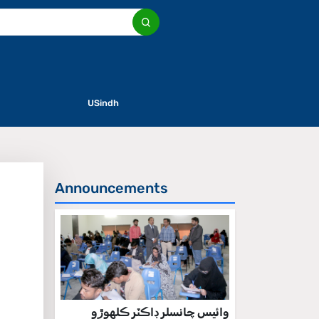
USindh
Announcements
وائيس چانسلر ڊاڪٽر ڪلهوڙو