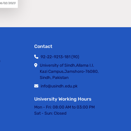
06/02/2023
Contact
92-22-9213-181 (90)
h
University of Sindh,Allama I.I.
Kazi Campus,Jamshoro-76080,
Sindh, Pakistan
info@usindh.edu.pk
University Working Hours
Mon - Fri:
08:00 AM to 03:00 PM
Sat - Sun:
Closed