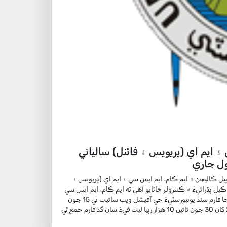
۽ ايم اي (پريويس ۽ فائنل) سالياني
يل ڪاليجن ۾ ايم ڪام، ايم ايس سي ۽ ايم اي (پريويس ۽
ل پڌرائيءَ ۾ ڪنٽرولر ڄاڻايو آهي ته ايم ڪام، ايم ايس سي
۽ ايم اي پريويس (فيلوور) ۽ فائنل (فريش ۽ فيلوور) پوسٽ گريجوئيٽ سالياني امتحان 2021 جا فارم سنڌ يونيورسٽيءَ جي آفيشل ويب سائيٽ تي 15 جون
تائين بنا ليٽ فيءَ جي ڀري سگهجي ٿو، جڏهن ته 16 کان 22 جون تائين 5000 رپيا جڏهن ته 23 کان 30 جون تائين 10 هزار رپيا ليٽ فيءَ سان گڏ فارم جمع ٿي