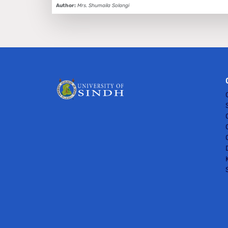
Author:
Mrs. Shumaila Solangi