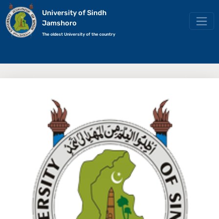
University of Sindh
Jamshoro
The oldest University of the country