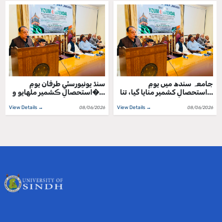
جامعہ سندھ میں یومِ
سنڌ يونيورسٽي طرفان يومِ
استحصالِ کشمیر منایا گیا، تنا...
استحصالِ ڪشمير ملهايو و�...
View Details →
View Details →
08/06/2026
08/06/2026