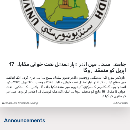
جامعہ سندھ میں انٹر ڈپارٹمنٹل نعت خوانی مقابلہ 17
اپریل کو منعقد ہوگا
ڈائریکٹر بیورو آف اسٹیگس پروفیسر ڈاکٹر صنوبر سلمان شیخ نے اپنے جاری کردہ ایک اعلامیہ
میں مطلع کیا ہے کہ انٹر ڈپارٹمنٹل نعت خوانی مقابلہ 2025ء جمعرات 17 اپریل 2025ء کو
انسٹیٹیوٹ آف کامرس کے مرکزی آڈیٹوریم میں منعقد کیا جائے گا۔ یاد رہے کہ مذکورہ نعت
خوانی کا مقابلہ 18 مارچ کو منعقد ہونا تھا لیکن اکیڈمک کونسل کے اجلاس کی وجہ سے اس
کو ملتوی کیا گیا تھا۔
Author:
Mrs. Shumaila Solangi
04/16/2025
Announcements