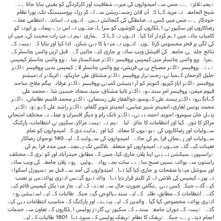
ڈیجیٹلائزڈ ہے، جس سے امیدواروں کی میرٹ، شفافیت اور کارکردگی کو یقینی بنایا جاتا ہے۔
شیخ الجامعہ نے مزید کہا کہ آن لائن رجسٹریشن سے لے کر رزلٹ پروسیسنگ تک، پورا نظام
خودکار ہے، جس میں کسی بے ضابطگی کی گنجائش نہیں۔ انہوں نے اساتذہ، انتظامی عملے،
رضاکاروں اور سکیورٹی اہلکاروں کی کاوشوں کو سراہا، جنہوں نے اس بڑے پیمانے پر ایونٹ کو
کامیاب بنانے میں اہم کردار ادا کیا۔ انہوں نے کہا کہ ہماری ٹیم نے دن رات محنت کی، میں ان
کی لگن پر فخر محسوس کرتا ہوں۔ انہوں نے میڈیا کا بھی شکریہ ادا کیا اور بتایا کہ ٹیسٹ کے
نتائج جلد ہی جامعہ کی آفیشل ویب سائٹ پر جاری کیے جائیں گے۔ قبل ازیں وائس چانسلر کے
ہمراہ پرو وائس چانسلر مین کیمپس پروفیسر ڈاکٹر عبدالستار شاہ، پرو وائس چانسلر کیمپس
ٹھٹہ پروفیسر ڈاکٹر مصباح بی بی قریشی، پرو وائس چانسلر لاڑ کیمپس بدین پروفیسر ڈاکٹر
خلیل الرحمان کھمباٹی، رجسٹرار پروفیسر ڈاکٹر مشتاق علی جاریکو، ڈائریکٹر ایڈمیشنز
پروفیسر ڈاکٹر ایاز کیریو، کنوینر کو آرڈینیشن کمیٹی پروفیسر ڈاکٹر عرفانہ بیگم ملاح، ساجد
قیوم میمن، پروفیسر امر سندھو، ڈاکٹر تانیا مشتاق، سید سجاد حسین شاہ، محمد علی
گھانگھرو، ڈاکٹر پسند علی کھوسو، ذوالفقار علی رستمانی، ڈاکٹر محمد قاسم نظامانی، ڈاکٹر
محمد یونس لغاری، انجینئر شبیر عباسی، انجینئر تنویر گلفام، ڈاکٹر راشد علی کھوڑو، ڈاکٹر
پنھل خان سومرو، اجوید احمد بھٹی، ڈاکٹر نانک رام و دیگر افسران و عملے نے مختلف امتحانی
مراکز کا دورہ کیا اور انتظامات کا جائزہ لیا۔ ٹیم نے ٹیسٹ مراکز، سکیورٹی انتظامات، پارکنگ
سہولیات اور رضاکاروں کی ڈیوٹیوں کا معائنہ کیا اور ہدایت دی کہ امیدواروں کو تمام
سہولیات اور رہنمائی فراہم کی جائے۔ امیدواروں کی سہولت کے لیے 140 نوجوان رضاکار
تعینات کیے گئے جنہوں نے امیدواروں کو متعلقہ بلاکس تک پہنچنے میں مدد فراہم کی۔
ٹرانسپورٹ سیکشن نے بھی اپنا پلان جاری کیا، جس کے مطابق حیدرآباد اور کوٹری کے مختلف
راستوں سے پوائنٹ بسیں صبح ساڑھے سات بجے روانہ ہوئیں۔ روٹ پلان جامعہ کی ویب سائٹ
اور سوشل میڈیا صفحات پر جاری کیا گیا تھا۔ امیدواروں کی آمد سے قبل بم ڈسپوزل اسکواڈ
نے پورے کیمپس کی تلاشی لے کر کلیئر قرار دیا تھا۔ واك تھرو گیٹس انٹری پوائنٹس پر نصب
کیے گئے، جبکہ کسی بھی ہنگامی صورتِ حال سے نمٹنے کے لیے چار میڈیکل کیمپس قائم کیے
گئے۔ انتظامات کے مطابق، طلبہ کے لیے سندھیالوجی گیٹ جبکہ طالبات کے لیے اسٹیشن روڈ
انٹری پوائنٹ مخصوص کیا گیا۔ والدین کے لیے بیٹھنے اور پارکنگ کے مناسب انتظامات بھی کیے
گئے۔ ٹیسٹ کے دوران جامعہ سندھ کے سکیورٹی گارڈز پولیس اہلکاروں کے تعاون سے خدمات
انجام دیتے رہے، جبکہ ٹریفک کا نظام ٹریفک پولیس کے سپرد تھا۔1801 طالبات کے لیے