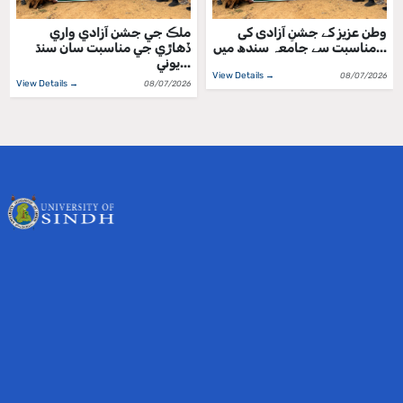
وطن عزیز کے جشنِ آزادی کی
ملڪ جي جشن آزادي واري
مناسبت سے جامعہ سندھ میں...
ڏهاڙي جي مناسبت سان سنڌ
يوني...
View Details →
08/07/2026
View Details →
08/07/2026