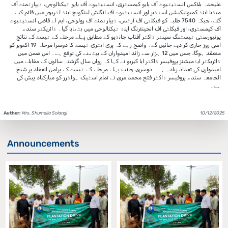
علیحدہ بلاکس انسٹیٹیوٹ آف بایو کیمسٹری، انسٹیٹیوٹ آف بایو ٹیکنالوجی، ڈیپارٹمنٹ آف
میڈیا اینڈ کمیونیکیشن اسٹڈیز اور انسٹیٹیوٹ آف انگلش لینگویج اینڈ لٹریچر میں قائم کیے
گئے، جبکہ 7540 طلبہ کو فیکلٹی آف آرٹس، ڈیپارٹمنٹ آف زولوجی، ایم اے قاضی انسٹیٹیوٹ
آف کیمسٹری، اور فیکلٹی آف انجینئرنگ اینڈ ٹیکنالوجی میں بٹھایا گیا۔ ڈائریکٹر سندھ
یونیورسٹی ٹیسٹنگ سینٹر ڈاکٹر آفتاب چانڈیو کے مطابق پہلے مرحلے کے ٹیسٹ کے نتائج
اسی روز جاری کر دیے جائیں گے۔ واضح رہے کہ پری انٹری ٹیسٹ کا دوسرا مرحلہ 19 اکتوبر کو
منعقد ہوگا، جس میں 12 ہزار سے زائد امیدواران کے بیٹھنے کی توقع ہے۔ اس ضمن میں
ڈائریکٹر ایڈمیشنز پروفیسر ڈاکٹر ایا کیریو نے کہا کہ رواں سال گزشتہ سالوں کے مقابلے میں
امیدوارں کی تعداد زیادہ ہے۔ دوسری جانب پہلے مرحلے کے ٹیسٹ کے پرامن انعقاد پر شیخ
الجامعہ سندھ پروفیسر ڈاکٹر فتح محمد مری نے تمام اسٹیک ہولڈرز کو مبارکباد پیش کی
ہے۔
Author:
Mrs. Shumaila Solangi
10/12/2025
Announcements