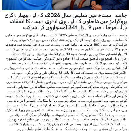
جامعہ سندھ میں تعلیمی سال 2026ء کے لیے بیچلر ڈگری
پروگرامز میں داخلوں کے لیے پری انٹری ٹیسٹ کا انعقاد،
پہلے مرحلے میں 9 ہزار 341 امیدواروں کی شرکت
جامعہ سندھ، جامشورو میں اکیڈمک سیشن 2026ء کے لیے بیچلر ڈگری پروگرامز میں داخلوں
کے سلسلے میں پری انٹری ٹیسٹ اتوار کے روز منعقد کیا گیا، جس میں 9341 امیدواروں نے
شرکت کی، جن میں 1801 طالبات بھی شامل تھیں۔ پہلے مرحلے کے داخلہ ٹیسٹ میں مجموعی
طور پر 22 ہزار درخواست گزاروں میں سے 9341 امیدواروں نے حصہ لیا ، تاہم داخلوں کے لیے
11 ہزار نشستیں مختص ہیں۔ ٹیسٹ صبح 10 بج کر 30 منٹ پر شروع ہوا اور 90 منٹ تک
جاری رہا۔ امیدواروں کا تعلق سندھ کے 14 اضلاع دادو، گھوٹکی، جیکب آباد، کراچی، کشمور-
کندھ کوٹ، خیرپور، لاڑکانہ، مٹیاری، نوشہروفیروز، قمبر-شہدادکوٹ، سانگھڑ، شہید بینظیر
آباد، شکارپور اور سکھر کے علاوہ دیگر صوبوں سے تھا۔ جامعہ سندھ کے وائس چانسلر پروفیسر
ڈاکٹر فتح محمد مری نے ٹیسٹ کے عمل کا جائزہ لیا اور ذاتی طور پر نگرانی کی۔ انہوں نے
ٹیسٹ کے لیے مختلف کمیٹیوں کی جانب سے کیے گئے انتظامات پر اطمینان کا اظہار کیا۔ اس
موقع پر ایک پریس بریفنگ بھی منعقد کی گئی، جس میں وائس چانسلر ڈاکٹر فتح محمد مری
نے الیکٹرانک اور پرنٹ میڈیا کے صحافیوں کو ٹیسٹ سے متعلق انتظامات اور امیدواروں کے لیے
فراہم کردہ سہولیات سے آگاہ کیا۔ میڈیا سے گفتگو کرتے ہوئے ڈاکٹر مری نے کہا کہ ٹیسٹ
کا پُرامن اور منظم انعقاد جامعہ کی بہترین حکمتِ عملی کا نتیجہ ہے۔ انہوں نے کہا کہ ٹیسٹ
کو دو مرحلوں میں تقسیم کرنے سے نہ صرف رش سے بچا جا سکا بلکہ انتظامی اخراجات میں
بھی کمی آئی۔ انہوں نے بتایا کہ اس سال امیدواروں کی تعداد گزشتہ سال کے مقابلے میں زیادہ
رہی، جو اس بات کا ثبوت ہے کہ طلبہ اور والدین جامعہ سندھ کے تعلیمی معیار پر اعتماد کرتے
ہیں۔ انہوں نے کہا کہ امیدواروں کے لیے تمام تر ضروری سہولیات فراہم کی گئیں۔ وی سی
ڈاکٹر مری نے کہا کہ جامعہ سندھ ہمیشہ میرٹ، شفافیت اور مساوی مواقع کو ترجیح دیتی
ہے۔ ان کا کہنا تھا کہ پری انٹری ٹیسٹ اس بات کو یقینی بناتا ہے کہ ہر امیدوار کا انتخاب
صرف میرٹ کی بنیاد پر ہو۔ انہوں نے مزید بتایا کہ جامعہ کا داخلہ نظام مکمل طور پر