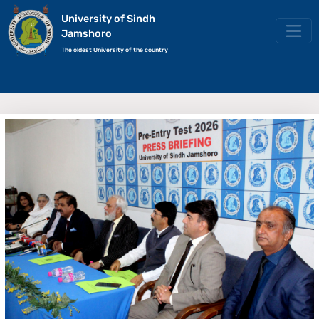
University of Sindh
Jamshoro
The oldest University of the country