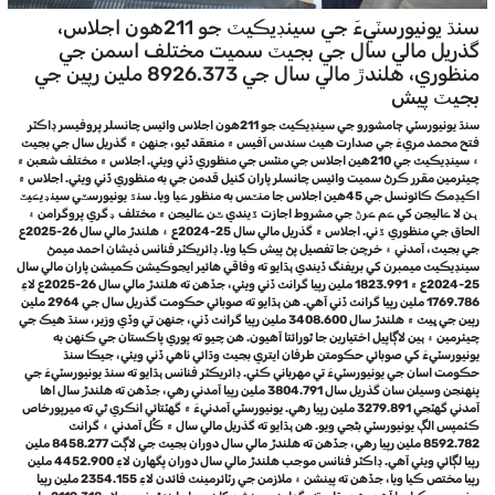
سنڌ يونيورسٽيءَ جي سينڊيڪيٽ جو 211هون اجلاس،
گذريل مالي سال جي بجيٽ سميت مختلف اسمن جي
منظوري، هلندڙ مالي سال جي 8926.373 ملين رپين جي
بجيٽ پيش
سنڌ يونيورسٽي ڄامشورو جي سينڊيڪيٽ جو 211هون اجلاس وائيس چانسلر پروفيسر ڊاڪٽر
فتح محمد مريءَ جي صدارت هيٺ سندس آفيس ۾ منعقد ٿيو، جنهن ۾ گذريل سال جي بجيٽ
۽ سينڊيڪيٽ جي 210هين اجلاس جي منٽس جي منظوري ڏني ويئي. اجلاس ۾ مختلف شعبن ۾
چيئرمين مقرر ڪرڻ سميت وائيس چانسلر پاران کنيل قدمن جي به منظوري ڏني ويئي. اجلاس ۾
اڪيڊمڪ ڪائونسل جي 45هين اجلاس جا منٽس به منظور ڪيا ويا. سنڌ يونيورسٽي سينڊيڪيٽ
ٻن لا ڪاليجن کي ڪم ڪرڻ جي مشروط اجازت ڏيندي ٽن ڪاليجن ۾ مختلف ڊگري پروگرامن ۽
الحاق جي منظوري ڏني. اجلاس ۾ گذريل مالي سال 25-2024ع ۽ هلندڙ مالي سال 26-2025ع
جي بجيٽ، آمدني ۽ خرچن جا تفصيل پڻ پيش ڪيا ويا. ڊائريڪٽر فنانس ذيشان احمد ميمڻ
سينڊيڪيٽ ميمبرن کي بريفنگ ڏيندي ٻڌايو ته وفاقي هائير ايجوڪيشن ڪميشن پاران مالي سال
25-2024ع ۾ 1823.991 ملين رپيا گرانٽ ڏني ويئي، جڏهن ته هلندڙ مالي سال 26-2025ع لاءِ
1769.786 ملين رپيا گرانٽ ڏني آهي. هن ٻڌايو ته صوبائي حڪومت گذريل سال جي 2964 ملين
رپين جي ڀيٽ ۾ هلندڙ سال 3408.600 ملين رپيا گرانٽ ڏني، جنهن تي وڏي وزير، سنڌ هيڪ جي
چيئرمين ۽ ٻين لاڳاپيل اختيارين جا ٿورائتا آهيون. هن چيو ته پوري پاڪستان جي ڪنهن به
يونيورسٽيءَ کي صوبائي حڪومتن طرفان ايتري بجيٽ وڌائي ناهي ڏني ويئي، جيڪا سنڌ
حڪومت اسان جي يونيورسٽيءَ تي مهرباني ڪئي. ڊائريڪٽر فنانس ٻڌايو ته سنڌ يونيورسٽيءَ جي
پنهنجن وسيلن سان گذريل سال 3804.791 ملين رپيا آمدني رهي، جڏهن ته هلندڙ سال اها
آمدني گهٽجي 3279.891 ملين رپيا رهي. يونيورسٽي آمدنيءَ ۾ گهٽتائي انڪري ٿي ته ميرپورخاص
ڪئمپس الڳ يونيورسٽي بڻجي ويو. هن ٻڌايو ته گذريل مالي سال ۾ ڪُل آمدني ۽ گرانٽ
8592.782 ملين رپيا رهي، جڏهن ته هلندڙ مالي سال دوران بجيٽ جي لاڳت 8458.277 ملين
رپيا لڳائي ويئي آهي. ڊاڪٽر فنانس موجب هلندڙ مالي سال دوران پگهارن لاءِ 4452.900 ملين
رپيا مختص ڪيا ويا، جڏهن ته پينشن ۽ ملازمن جي رٽائرمينٽ فائدن لاءِ 2354.155 ملين رپيا