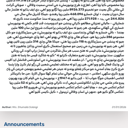
مخصوص ڪيا ويا آهن. هن ٻڌايو ته پگهارن ۽ پينشن کان سواءِ ايندڙ خرچن لاءِ 2119.318 ملين
رپيا مخصوص ڪيا ويا آهن. اهڙيءَ طرح يونيورسٽيءَ جي آمدني سميت وفاقي ۽ صوبائي گرانٽ
کي ملائي ڪُل بجيٽ جو تخمينو 8926.373 ملين رپيا لڳايو ويو آهي. ڊي ايف ٻڌايو ته هلندڙ مالي
سال دوران بجيٽ ۾ ٽوٽل خسارو 468.096 ملين رپيا رهندو، جيڪا گذريل مالي سال جي
244.826 جي ڀيٽ ۾ 271.928 ملين رپيا آهي. هن زور ڀريو ته سنڌ حڪومت مدد ڪري ته
شمارياتي ۽ مالياتي تجزياتي مطالعو ڪرائي پينشن جو انڊوومينٽ فنڊ قائم ڪجي ته يونيورسٽي
خساري کي گهٽائي سگهندي. هن چيو ته سولرائيزيشن پراجيڪٽ شروع ٿيڻ سان 100 ملين
بچندا ۽ باقي خسارو به گهٽائي وٺنداسين. ڊي ايف ٻڌايو ته يونيورسٽيءَ جي سيڙپڪاريءَ جو ڪل
مجموعو 286 ملين رپيا هو، جيڪو هاڻي وڌي 972 تي پهتو آهي. اها وڏي خوشخبري آهي. هن
چيو ته پينشن جي سيڙپڪاري به 118 ملين رپيا هئي، جيڪا هاڻي وڌي 314 ملين رپين تائين پهتي
آهي. هن چيو ته يونيورسٽيءَ جي زمين جو صحيح استعمال ڪري آمدني وڌائڻ چاهيون ٿا ته
جيئن يونيورسٽيءَ مان فيس نه هئڻ سبب هر سال شاگردن جي ٿيندڙ ڊراپ آئوٽ کي روڪي
سگهون. سنڌ يونيورسٽيءَ نئون نعرو متعارف ڪرايو ته “ڪو به شاگرد فيس جا پئسا نه هئڻ
ڪري يونيورسٽي ڇڏي نه وڃي”، ان مقصد لاءِ سنڌ يونيورسٽيءَ جي اسٽوڊنٽس فنانشل ايڊ آفيس
کي وڌيڪ فعال بڻايو ويو آهي. هن زور ڏنو ته مختلف تعليمي شعبن کي رڳو تيار ڪرڻ وارا پئسا
خرچ ڪرڻ بجاءِ آمدنيءَ جو مرڪز بڻجڻو پوندو ته جيئن هر تعليمي شعبو پنهنجن خرچن کي پاڻ
پورو ڪري سگهي. اجلاس ۾ ميمبرن مالي حوالي سان تمام گهڻا سوال اٿاريا، جن جا ڊائريڪٽر
فنانس اطمينان جوڳا جواب ڏنا ۽ کين ٻڌايو ته 1947ع ۾ يونيورسٽيءَ جي قيام کان پوءِ پهريون
ڀيرو مادر علمي جي چارٽرڊ اڪائونٽنس ذريعي آڊٽ ڪرائي ويئي آهي. هن ٻڌايو ته 52 ملين رپيا
انڪم ٽئڪس جي مد ۾ بچايا آهن، انڪم ٽئڪس شعبو يونيورسٽيءَ تي هروڀرو 52 ملين رپيا
ٽئڪس لاڳو ڪيو هو، جنهن تي اسان وفاقي ٽربينول ۾ ڪيل ڪيس کٽيو آهي.
Author:
Mrs. Shumaila Solangi
01/01/2026
Announcements