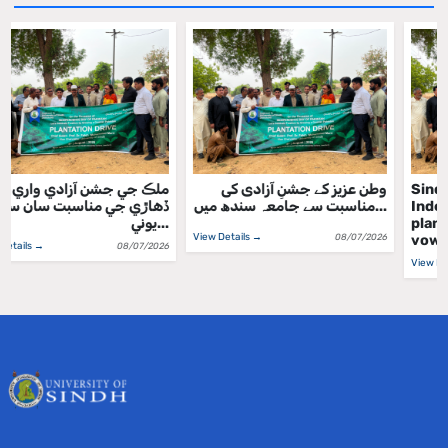
وطن عزیز کے جشنِ آزادی کی
ملڪ جي جشن آزادي واري
مناسبت سے جامعہ سندھ میں...
ڏهاڙي جي مناسبت سان سنڌ
يوني...
View Details →
08/07/2026
View Details →
08/07/2026