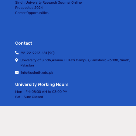
Sindh University Research Journal Online
Prospectus 2024
Career Opportunities
Contact
92-22-9213-181 (90)
University of Sindh,Allama I.I. Kazi Campus,Jamshoro-76080, Sindh,
Pakistan
info@usindh.edu.pk
University Working Hours
Mon - Fri:
08:00 AM to 03:00 PM
Sat - Sun:
Closed
All rights Reserved © University Of Sindh 2024
Privacy Policy | Terms of Services