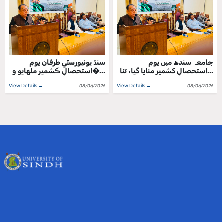
جامعہ سندھ میں یومِ
سنڌ يونيورسٽي طرفان يومِ
استحصالِ کشمیر منایا گیا، تنا...
استحصالِ ڪشمير ملهايو و�...
View Details →
View Details →
08/06/2026
08/06/2026