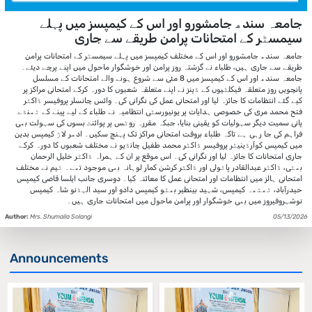
جامعہ سندھ جامشورو اور اس کے کیمپسز میں پہلے
سیمسٹر کے امتحانات پرامن طریقے سے جاری
جامعہ سندھ جامشورو اور اس کے مختلف کیمپسز میں پہلے سیمسٹر کے امتحانات پرامن
طریقے سے جاری ہیں، طلباء نے گزشتہ روز پرامن اور خوشگوار ماحول میں اپنے پرچے دیئے۔
جامعہ سندھ اور اس کے کیمپسز میں 8 مئی سے شروع ہونے والے امتحانات کے مسلسل
پانچویں روز متعلقہ فیکلٹیوں کے ڈینز نے اپنے متعلقہ شعبوں کا دورہ کرکے امتحانی مراکز پر
کیے گئے انتظامات کا جائزہ لیا اور امتحانی عمل کی نگرانی کی۔ وائس چانسلر پروفیسر ڈاکٹر
فتح محمد مری کی خصوصی ہدایات پر یونیورسٹی انتظامیہ نے طلباء کے لیے پینے کے ٹھنڈے
پانی سمیت دیگر سہولیات کو یقینی بنایا، جبکہ مقررہ روٹس پر پوائنٹ بسوں کی سہولت بھی
فراہم کی جا رہی ہے تاکہ طلباء بروقت امتحانی مراکز تک پہنچ سکیں۔ ادھر لاڑ کیمپس بدین
میں کیمپس کوآرڈینیٹر پروفیسر ڈاکٹر محمد طفیل چانڈیو نے مختلف شعبوں کا دورہ کرکے
جاری امتحانات کا جائزہ لیا اور نگرانی کی۔ اس موقع پر ان کے ہمراہ ڈاکٹر خلیل الرحمان
بھٹی، ڈاکٹر عبدالقادر پاٹولی اور ڈاکٹر کرشن کمار لوہانہ بھی موجود تھے۔ ٹیم نے مختلف
امتحانی ہالز میں انتظامات اور امتحانی عمل کا معائنہ کیا۔ دوسری جانب ایلسا قاضی کیمپس
حیدرآباد، ٹھٹھہ کیمپس، شہید بینظیر بھٹو کیمپس دادو اور سید الہڈنو شاہ کیمپس
نوشہروفیروز میں بھی خوشگوار اور پرامن ماحول میں امتحانات جاری ہیں۔
Author:
Mrs. Shumaila Solangi
05/13/2026
Announcements