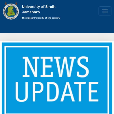
University of Sindh
Jamshoro
The oldest University of the country