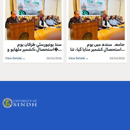
جامعہ سندھ میں یومِ
سنڌ يونيورسٽي طرفان يومِ
استحصالِ کشمیر منایا گیا، تنا...
استحصالِ ڪشمير ملهايو و�...
View Details →
View Details →
08/06/2026
08/06/2026