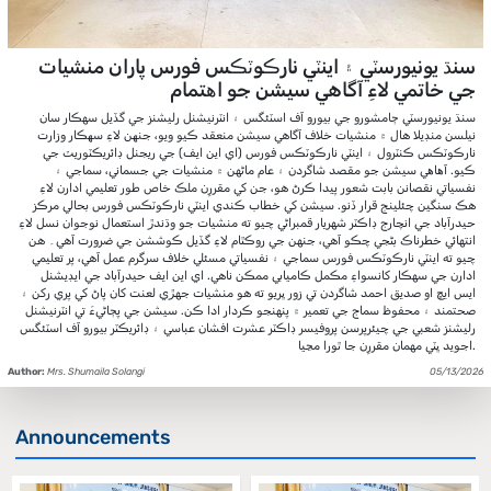
سنڌ يونيورسٽي ۽ اينٽي نارڪوٽڪس فورس پاران منشيات
جي خاتمي لاءِ آگاهي سيشن جو اھتمام
سنڌ يونيورسٽي ڄامشورو جي بيورو آف اسٽئگس ۽ انٽرنيشنل رليشنز جي گڏيل سهڪار سان
نيلسن منڊيلا هال ۾ منشيات خلاف آگاهي سيشن منعقد ڪيو ويو، جنھن لاءِ سھڪار وزارت
نارڪوٽڪس ڪنٽرول ۽ اينٽي نارڪوٽڪس فورس (اي اين ايف) جي ريجنل ڊائريڪٽوريٽ جي
ڪيو. آھاھي سيشن جو مقصد شاگردن ۽ عام ماڻهن ۾ منشيات جي جسماني، سماجي ۽
نفسياتي نقصانن بابت شعور پيدا ڪرڻ هو، جن کي مقررِن ملڪ خاص طور تعليمي ادارن لاءِ
هڪ سنگين چئلينج قرار ڏنو. سيشن کي خطاب ڪندي اينٽي نارڪوٽڪس فورس بحالي مرڪز
حيدرآباد جي انچارج ڊاڪٽر شهريار قمبراڻي چيو ته منشيات جو وڌندڙ استعمال نوجوان نسل لاءِ
انتهائي خطرناڪ بڻجي چڪو آهي، جنهن جي روڪٿام لاءِ گڏيل ڪوششن جي ضرورت آهي۔ هن
چيو ته اينٽي نارڪوٽڪس فورس سماجي ۽ نفسياتي مسئلي خلاف سرگرم عمل آهي، پر تعليمي
ادارن جي سهڪار کانسواءِ مڪمل ڪاميابي ممڪن ناهي. اي اين ايف حيدرآباد جي ايڊيشنل
ايس ايڇ او صديق احمد شاگردن تي زور ڀريو ته هو منشيات جهڙي لعنت کان پاڻ کي پري رکن ۽
صحتمند ۽ محفوظ سماج جي تعمير ۾ پنهنجو ڪردار ادا ڪن. سيشن جي پڄاڻيءَ تي انٽرنيشنل
رليشنز شعبي جي چيئرپرسن پروفيسر ڊاڪٽر عشرت افشان عباسي ۽ ڊائريڪٽر بيورو آف اسٽئگس
اجويد ڀٽي مهمان مقررِن جا ٿورا مڃيا.
Author:
Mrs. Shumaila Solangi
05/13/2026
Announcements