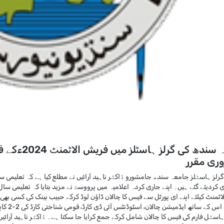
جامعہ سندھ 
اٹمنٹ کیلئے اپنے ای پورٹل سے فیس کا چالان ڈاؤن لوڈ کرکے حبیب بینک کی کسی بھی