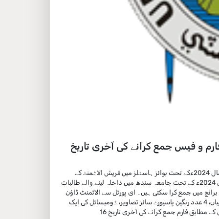
کی گرلز ہاسٹلز میں فریش الاٹمنٹ 2024ءکے فارم و فیس جمع کرانے کی آخری تاریخ
پرووسٹ گرلز ہاسٹلز جامعہ سندھ جامشورو ڈاکٹر ناہید آرائیں نے مطلع کیا ہے کہ تعلیمی سال 2024ءکے تحت بوائز ہاسٹلز میں فریش الاٹمنٹ کے
فارم جاری کردیئے گئے ہیں۔ اپنے جاری کردہ اعلامیہ میں پرووسٹ نے مزید بتایا کہ تعلیمی سال 2024ء کے تحت جامعہ سندھ میں داخلہ لینے والے طالبات
 برانچ میں جمع کرا سکتی ہیں۔ ای پورٹل سے الاٹمنٹ ڈاؤن
لوڈ کرکے اس کے ساتھ ایڈمیشن چالان، اسٹوڈنٹس آئی ڈی کارڈ، قومی شناختی کارڈ کی 2-2 کاپیاں، 4 عدد رنگین پاسپورٹ سائز تصاویر، ڈومیسائل کی ایک
کاپی اور ہاسٹل فارم کی فیس کا چالان شامل کرکے جمع کرایا جا سکتا ہے۔ ڈاکٹر ناہید آرائیں کے مطابق فارم جمع کرانے کی آخری تاریخ 16