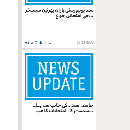
سنڌ يونيورسٽي پاران پهرئين سيمسٽر
جي امتحانن جو ع...
View Details →
04/23/2026
جامعہ سندھ کی جانب سے پہلے
سمسٹر کے امتحانات کا عب...