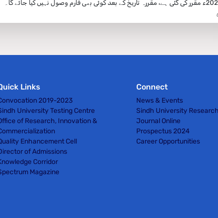
Quick Links
Connect
Convocation 2019-2023
News & Events
Sindh University Testing Centre
Sindh University Researc
Office of Research, Innovation &
Journal Online
Commercialization
Prospectus 2024
Quality Enhancement Cell
Career Opportunities
Director of Admissions
Knowledge Corridor
Spectrum Magazine