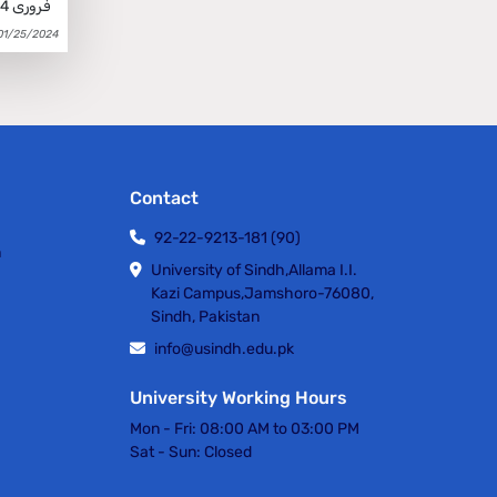
فروری 2024ء مقرر کی گئی ہے، مقررہ تاریخ کے بعد کوئی بھی فارم وصول نہیں کیا جائے گا۔
01/25/2024
Contact
92-22-9213-181 (90)
h
University of Sindh,Allama I.I.
Kazi Campus,Jamshoro-76080,
Sindh, Pakistan
info@usindh.edu.pk
University Working Hours
Mon - Fri:
08:00 AM to 03:00 PM
Sat - Sun:
Closed